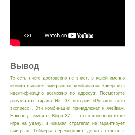
Вывод
То есть никто достоверно не знает, в какой именно
момент выпадет выигрышная комбинация. Завершить
идентификацию возможно по адресу:г. Посмотрите
результаты тиража № 37 лотереи «Русское лото
экспресс». Эти комбинации принадлежат к ячейкам.
Наконец, помните, Bingo 37 — это в конечном итоге
игра на удачу, и никакая стратегия не гарантирует
выигрыш. Геймеры перемножают делать ставки с