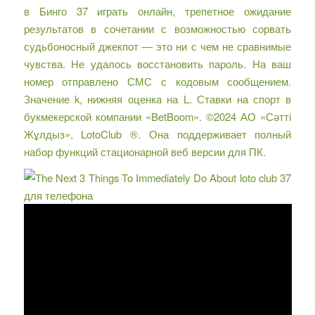
в Бинго 37 играть онлайн, трепетное ожидание
результатов в сочетании с возможностью сорвать
судьбоносный джекпот — это ни с чем не сравнимые
чувства. Не удалось восстановить пароль. На ваш
номер отправлено СМС с кодовым сообщением.
Значение k, нижняя оценка на L. Ставки на спорт в
букмекерской компании «BetBoom». ©2024 АО «Сәтті
Жұлдыз», LotoClub ®. Она поддерживает полный
набор функций стационарной веб версии для ПК.