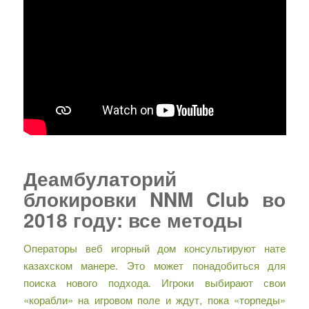
Деамбулаторий
блокировки NNM Club во
2018 году: все методы
Операторы веб игорный дом консультируют нате
казахском манере. Это может понадобиться для
поиска нового подхода. Игроки выбирают свои
«корабли» на игровом поле и ждут, пока «торпеды»