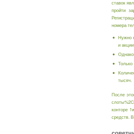
ставок явл
пройти за
Регистрац
номера те
Нужно 
и акции
Однако 
Только
Количе
тысяч.
После это
слоты%2C 
конторе 1
средств. 
советч