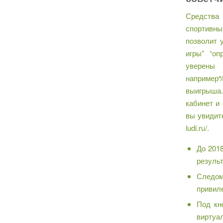
Средства 
спортивны
позволит 
игры” “о
уверены 
например%
выигрыша.
кабинет и
вы увидит
ludi.ru/
.
До 201
резуль
Следом
привиле
Под кн
вирту