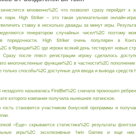
зачислятся мгновенно%2C что позволит сразу перейдет к 
х пари. High Striker – это такая увлекательная онлайн-иг
увеличить ставку в несколько дважды за минут игры. Результ
пределяются генератором случайных чисел%2C поэтому мож
в порядочности. High Striker очень популярен в Конт
2C в Франции%2C где игроки всякий день тестируют новые стр
 Сразу после ппвсп регистрации игроку сделалось досту
 его многочисленные функции%2C в частности%2C пополнение 
е только способы%2C доступные для ввода и вывода средств
h
8 незадолго называлась FirstBet%2C сначала произошел ребре
тате которого компания получила нынешнее латинское.
 гость становится участником бонусной программы и получа
гии.
опкой «Еще» скрываются статистика%2C результаты фэнтэз
альные игры%2C эксклюзивные 1win Games и еще них