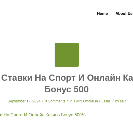
Home
About Us
 Ставки На Спорт И Онлайн К
Бонус 500
/
/
/
September 17, 2024
0 Comments
in
1WIN Official In Russia
by
salt
ки На Спорт И Онлайн Казино Бонус 500%