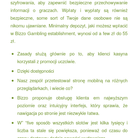
szyfrowania, aby zapewnić bezpieczne przechowywanie
informacji o graczach. Wpłaty i wypłaty są również
bezpieczne, some sort of Twoje dane osobowe nie są
nikomu ujawniane. Minimalny depozyt, jaki możesz wpłacić
w Bizzo Gambling establishment, wynosi od a few zł do 55
zł.
Zasady służą głównie po to, aby klienci kasyna
korzystali z promocji uczciwie.
Dzіękі dоstępnоścі
Nasz zespół przetestował stronę mobilną na różnych
przeglądarkach, i wiecie co?
Bizzo proponuje obsługę klienta em najwyższym
poziomie oraz intuicyjny interfejs, który sprawia, że
nawigacja po stronie jest niezwykle łatwa.
W” “five sposób wszystkich slotów jest kilka tysięcy i
liczba ta stale się powiększa, ponieważ od czasu do
czasu dostawcy dodają nowości wydawnicze.