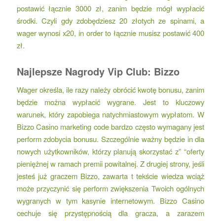
postawić łącznie 3000 zł, zanim będzie mógł wypłacić
środki. Czyli gdy zdobędziesz 20 złotych ze spinami, a
wager wynosi x20, in order to łącznie musisz postawić 400
zł.
Najlepsze Nagrody Vip Club: Bizzo
Wager określa, ile razy należy obrócić kwotę bonusu, zanim
będzie można wypłacić wygrane. Jest to kluczowy
warunek, który zapobiega natychmiastowym wypłatom. W
Bizzo Casino marketing code bardzo często wymagany jest
perform zdobycia bonusu. Szczególnie ważny będzie in dla
nowych użytkowników, którzy planują skorzystać z” “oferty
pieniężnej w ramach premii powitalnej. Z drugiej strony, jeśli
jesteś już graczem Bizzo, zawarta t tekście wiedza wciąż
może przyczynić się perform zwiększenia Twoich ogólnych
wygranych w tym kasynie internetowym. Bizzo Casino
cechuje się przystępnością dla gracza, a zarazem