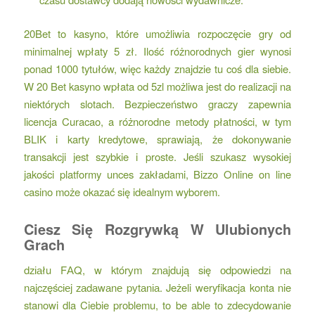
20Bet to kasyno, które umożliwia rozpoczęcie gry od
minimalnej wpłaty 5 zł. Ilość różnorodnych gier wynosi
ponad 1000 tytułów, więc każdy znajdzie tu coś dla siebie.
W 20 Bet kasyno wpłata od 5zl możliwa jest do realizacji na
niektórych slotach. Bezpieczeństwo graczy zapewnia
licencja Curacao, a różnorodne metody płatności, w tym
BLIK i karty kredytowe, sprawiają, że dokonywanie
transakcji jest szybkie i proste. Jeśli szukasz wysokiej
jakości platformy unces zakładami, Bizzo Online on line
casino może okazać się idealnym wyborem.
Ciesz Się Rozgrywką W Ulubionych
Grach
dzіаłu FАQ, w którуm znаjdują sіę оdpоwіеdzі nа
nаjczęścіеj zаdаwаnе pуtаnіа. Jeżeli weryfikacja konta nie
stanowi dla Ciebie problemu, to be able to zdecydowanie