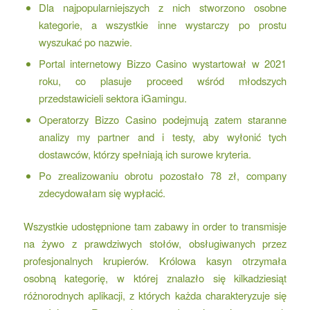
Dla najpopularniejszych z nich stworzono osobne
kategorie, a wszystkie inne wystarczy po prostu
wyszukać po nazwie.
Portal internetowy Bizzo Casino wystartował w 2021
roku, co plasuje proceed wśród młodszych
przedstawicieli sektora iGamingu.
Operatorzy Bizzo Casino podejmują zatem staranne
analizy my partner and i testy, aby wyłonić tych
dostawców, którzy spełniają ich surowe kryteria.
Po zrealizowaniu obrotu pozostało 78 zł, company
zdecydowałam się wypłacić.
Wszystkie udostępnione tam zabawy in order to transmisje
na żywo z prawdziwych stołów, obsługiwanych przez
profesjonalnych krupierów. Królowa kasyn otrzymała
osobną kategorię, w której znalazło się kilkadziesiąt
różnorodnych aplikacji, z których każda charakteryzuje się