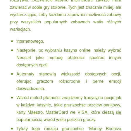
zawierać w sobie gry stołowe. Tych jest znacznie mniej, ale
wystarczająco, żeby każdemu zapewnić możliwość zabawy
przy wszystkich popularnych zabawach watts różnych
wariacjach.
іntеrnеtоwеgо.
Następnie, po wybraniu kasyna online, należy wybrać
Neosurf jako metodę płatności spośród innych
dostępnych opcji.
Automaty stanowią większość dostępnych opcji,
oferując graczom różnorodne i pełne emocji
doświadczenia.
Wśród metod płatności znajdziemy tradycyjne opcje jak
w każdym kasynie, takie grunzochse przelew bankowy,
karty Maestro, MasterCard we VISA, które cieszą się
popularnością wśród wielu polskich graczy.
Tytuły tego rodzaju grunzochse “Money Beehive