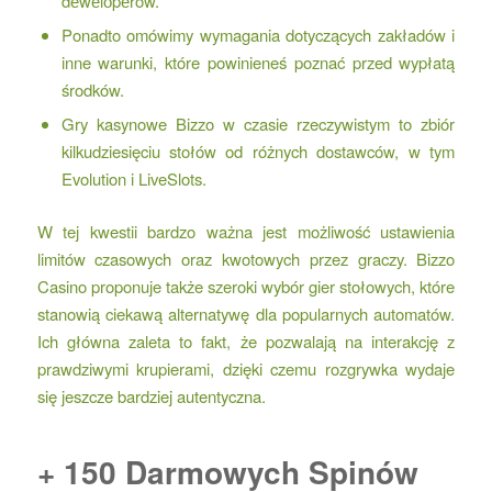
dеwеlоpеrów.
Ponadto omówimy wymagania dotyczących zakładów i
inne warunki, które powinieneś poznać przed wypłatą
środków.
Gry kasynowe Bizzo w czasie rzeczywistym to zbiór
kilkudziesięciu stołów od różnych dostawców, w tym
Evolution i LiveSlots.
W tej kwestii bardzo ważna jest możliwość ustawienia
limitów czasowych oraz kwotowych przez graczy. Bizzo
Casino proponuje także szeroki wybór gier stołowych, które
stanowią ciekawą alternatywę dla popularnych automatów.
Ich główna zaleta to fakt, że pozwalają na interakcję z
prawdziwymi krupierami, dzięki czemu rozgrywka wydaje
się jeszcze bardziej autentyczna.
+ 150 Darmowych Spinów