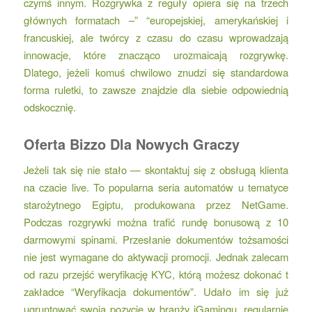
czymś innym. Rozgrywka z reguły opiera się na trzech
głównych formatach –” “europejskiej, amerykańskiej i
francuskiej, ale twórcy z czasu do czasu wprowadzają
innowacje, które znacząco urozmaicają rozgrywkę.
Dlatego, jeżeli komuś chwilowo znudzi się standardowa
forma ruletki, to zawsze znajdzie dla siebie odpowiednią
odskocznię.
Oferta Bizzo Dla Nowych Graczy
Jeżeli tak się nie stało — skontaktuj się z obsługą klienta
na czacie live. To popularna seria automatów u tematyce
starożytnego Egiptu, produkowana przez NetGame.
Podczas rozgrywki można trafić rundę bonusową z 10
darmowymi spinami. Przesłanie dokumentów tożsamości
nie jest wymagane do aktywacji promocji. Jednak zalecam
od razu przejść weryfikację KYC, którą możesz dokonać t
zakładce “Weryfikacja dokumentów”. Udało im się już
ugruntować swoją pozycję w branży iGamingu, regularnie