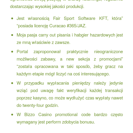
dostarczając wysokiej jakości produkcji.
Jest własnością Fair Sport Software KFT, która”
“posiada licencję Curacao #365/JAZ.
Moja pasja carry out pisania i habgier hazardowych jest
ze mną właściwie z zawsze.
Portal zaproponował praktycznie nieograniczone
możliwości zabawy, a new sekcja z promocjami”
“została opracowana w taki sposób, żeby gracz na
każdym etapie mógł liczyć na coś interesującego.
W przypadku wypłacania pieniędzy należy jedynie
wziąć pod uwagę fakt weryfikacji każdej transakcji
poprzez kasyno, co może wydłużyć czas wypłaty nawet
do twenty-four godzin.
W Bizzo Casino promotional code bardzo często
wymagany jest perform zdobycia bonusu.