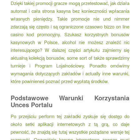
Dzięki takiej promocji gracze mogą przetestować, jak działa
automat i cała strona kasyna bez konieczności wpłacania
własnych pieniędzy. Takie promocje nie und nimmer
zdarzają się często i są ograniczone czasowo bizzo on line
casino kod promocyjny. Szukasz korzystnych bonusów
kasynowych w Polsce, alcohol nie możesz znaleźć nic
interesującego? W dalszej części artykułu zajmiemy się
aktualną kolekcją bonusów, some sort of także sprawdzimy
turnieje i Program Lojalnościowy. Ponadto omówimy
wymagania dotyczących zakładów i actually inne warunki,
które powinieneś poznać przed wypłatą środków.
Podstawowe Warunki Korzystania
Unces Portalu
Po przejściu perform tej zakładki zyskuje się dostęp do
około setki aplikacji internetowych z tą grą, co daje
pewność, że znajdą się tutaj wszystkie pożądane wersje tej
rozgrywki. Oczywiście kasyno internetowe zawsze musi