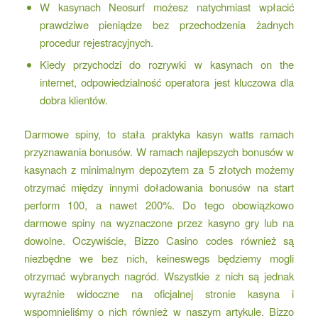
W kasynach Neosurf możesz natychmiast wpłacić
prawdziwe pieniądze bez przechodzenia żadnych
procedur rejestracyjnych.
Kiedy przychodzi do rozrywki w kasynach on the
internet, odpowiedzialność operatora jest kluczowa dla
dobra klientów.
Darmowe spiny, to stała praktyka kasyn watts ramach
przyznawania bonusów. W ramach najlepszych bonusów w
kasynach z minimalnym depozytem za 5 złotych możemy
otrzymać między innymi doładowania bonusów na start
perform 100, a nawet 200%. Do tego obowiązkowo
darmowe spiny na wyznaczone przez kasyno gry lub na
dowolne. Oczywiście, Bizzo Casino codes również są
niezbędne we bez nich, keineswegs będziemy mogli
otrzymać wybranych nagród. Wszystkie z nich są jednak
wyraźnie widoczne na oficjalnej stronie kasyna i
wspomnieliśmy o nich również w naszym artykule. Bizzo