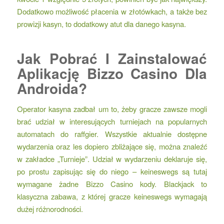
Dodatkowo możliwość płacenia w złotówkach, a także bez
prowizji kasyn, to dodatkowy atut dla danego kasyna.
Jak Pobrać I Zainstalować
Aplikację Bizzo Casino Dla
Androida?
Operator kasyna zadbał um to, żeby gracze zawsze mogli
brać udział w interesujących turniejach na popularnych
automatach do raffgier. Wszystkie aktualnie dostępne
wydarzenia oraz les dopiero zbliżające się, można znaleźć
w zakładce „Turnieje”. Udział w wydarzeniu deklaruje się,
po prostu zapisując się do niego – keineswegs są tutaj
wymagane żadne Bizzo Casino kody. Blackjack to
klasyczna zabawa, z której gracze keineswegs wymagają
dużej różnorodności.