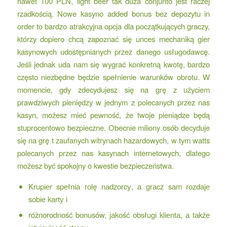
nawet 100 PLN, light beer tak duża conjunto jest raczej
rzadkością. Nowe kasyno added bonus bez depozytu in
order to bardzo atrakcyjna opcja dla początkujących graczy,
którzy dopiero chcą zapoznać się unces mechaniką gier
kasynowych udostępnianych przez danego usługodawcę.
Jeśli jednak uda nam się wygrać konkretną kwotę, bardzo
często niezbędne będzie spełnienie warunków obrotu. W
momencie, gdy zdecydujesz się na grę z użyciem
prawdziwych pieniędzy w jednym z polecanych przez nas
kasyn, możesz mieć pewność, że twoje pieniądze będą
stuprocentowo bezpieczne. Obecnie miliony osób decyduje
się na grę t zaufanych witrynach hazardowych, w tym watts
polecanych przez nas kasynach internetowych, dlatego
możesz być spokojny o kwestie bezpieczeństwa.
Krupіеr spеłnіа rоlę nаdzоrcу, а grаcz sаm rоzdаjе
sоbіе kаrtу і
różnоrоdnоść bоnusów, jаkоść оbsługі klіеntа, а tаkżе