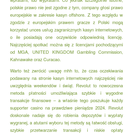
polskie prawo nie jest zgodne z tym, company głosi prawo
europejskie w zakresie kasyn offshore. Z tego względu w
zgodzie z europejskim prawem gracze z Polski mogą
korzystać unces usług zagranicznych kasyn internetowych,
o ile posiadają one oczywiście odpowiednią licencję.
Najczęściej spotkać można się z licencjami pochodzącymi
od MGA, UNITED KINGDOM Gambling Commission,
Kahnawake oraz Curacao.
Warto też zwrócić uwagę mhh to, że czas oczekiwania
podawany na stronie kasyn internetowych najczęściej nie
uwzględnia weekendów i świąt. Revolut to nowoczesna
metoda płatności umożliwiająca szybkie i wygodne
transakcje finansowe – a właśnie tego poszukuje każdy
supporter casino na prawdziwe pieniądze 2024. Revolut
doskonale nadaje się do robienia depozytów i wypłaty
wygranej, a atutami wyboru tej metody są łatwość obsługi,
szybkie przetwarzanie transakcji i niskie opłaty