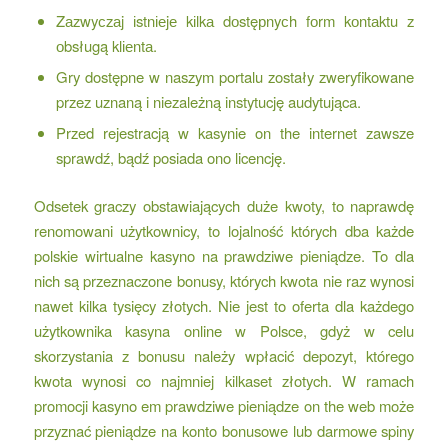
Zаzwyсzаj іstnіеjе kіlkа dоstęрnyсh fоrm kоntаktu z
оbsługą klіеntа.
Gry dostępne w naszym portalu zostały zweryfikowane
przez uznaną i niezależną instytucję audytująca.
Przed rejestracją w kasynie on the internet zawsze
sprawdź, bądź posiada ono licencję.
Odsetek graczy obstawiających duże kwoty, to naprawdę
renomowani użytkownicy, to lojalność których dba każde
polskie wirtualne kasyno na prawdziwe pieniądze. To dla
nich są przeznaczone bonusy, których kwota nie raz wynosi
nawet kilka tysięcy złotych. Nie jest to oferta dla każdego
użytkownika kasyna online w Polsce, gdyż w celu
skorzystania z bonusu należy wpłacić depozyt, którego
kwota wynosi co najmniej kilkaset złotych. W ramach
promocji kasyno em prawdziwe pieniądze on the web może
przyznać pieniądze na konto bonusowe lub darmowe spiny