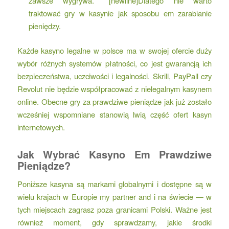
zawsze wygrywa.” “[newline]Dlatego nie warto
traktować gry w kasynie jak sposobu em zarabianie
pieniędzy.
Każde kasyno legalne w polsce ma w swojej ofercie duży
wybór różnych systemów płatności, co jest gwarancją ich
bezpieczeństwa, uczciwości i legalności. Skrill, PayPall czy
Revolut nie będzie współpracować z nielegalnym kasynem
online. Obecne gry za prawdziwe pieniądze jak już zostało
wcześniej wspomniane stanowią lwią część ofert kasyn
internetowych.
Jak Wybrać Kasyno Em Prawdziwe
Pieniądze?
Poniższe kasyna są markami globalnymi i dostępne są w
wielu krajach w Europie my partner and i na świecie — w
tych miejscach zagrasz poza granicami Polski. Ważne jest
również moment, gdy sprawdzamy, jakie środki