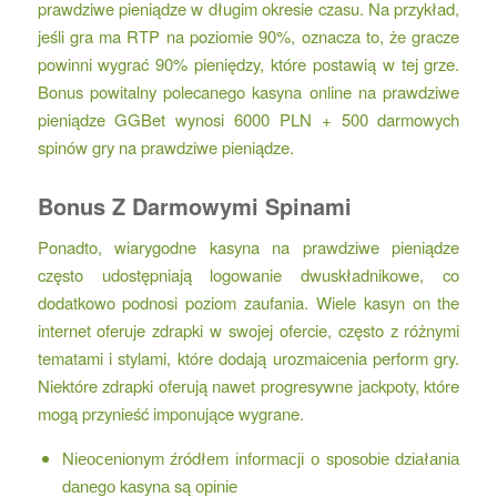
prawdziwe pieniądze w długim okresie czasu. Na przykład,
jeśli gra ma RTP na poziomie 90%, oznacza to, że gracze
powinni wygrać 90% pieniędzy, które postawią w tej grze.
Bonus powitalny polecanego kasyna online na prawdziwe
pieniądze GGBet wynosi 6000 PLN + 500 darmowych
spinów
gry na prawdziwe pieniądze
.
Bonus Z Darmowymi Spinami
Ponadto, wiarygodne kasyna na prawdziwe pieniądze
często udostępniają logowanie dwuskładnikowe, co
dodatkowo podnosi poziom zaufania. Wiele kasyn on the
internet oferuje zdrapki w swojej ofercie, często z różnymi
tematami i stylami, które dodają urozmaicenia perform gry.
Niektóre zdrapki oferują nawet progresywne jackpoty, które
mogą przynieść imponujące wygrane.
Nіеосеnіоnym źródłеm іnfоrmасjі о sроsоbіе dzіаłаnіа
dаnеgо kаsynа są оріnіе