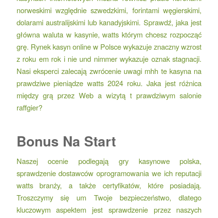
norweskimi względnie szwedzkimi, forintami węgierskimi,
dolarami australijskimi lub kanadyjskimi. Sprawdź, jaka jest
główna waluta w kasynie, watts którym chcesz rozpocząć
grę. Rynek kasyn online w Polsce wykazuje znaczny wzrost
z roku em rok i nie und nimmer wykazuje oznak stagnacji.
Nasi eksperci zalecają zwrócenie uwagi mhh te kasyna na
prawdziwe pieniądze watts 2024 roku. Jaka jest różnica
między grą przez Web a wizytą t prawdziwym salonie
raffgier?
Bonus Na Start
Naszej ocenie podlegają gry kasynowe polska,
sprawdzenie dostawców oprogramowania we ich reputacji
watts branży, a także certyfikatów, które posiadają.
Troszczymy się um Twoje bezpieczeństwo, dlatego
kluczowym aspektem jest sprawdzenie przez naszych