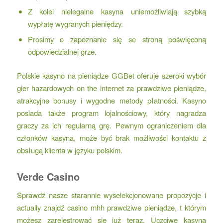
Z kolei nielegalne kasyna uniemożliwiają szybką
wypłatę wygranych pieniędzy.
Prosimy o zapoznanie się se stroną poświęconą
odpowiedzialnej grze.
Polskie kasyno na pieniądze GGBet oferuje szeroki wybór
gier hazardowych on the internet za prawdziwe pieniądze,
atrakcyjne bonusy i wygodne metody płatności. Kasyno
posiada także program lojalnościowy, który nagradza
graczy za ich regularną grę. Pewnym ograniczeniem dla
członków kasyna, może być brak możliwości kontaktu z
obsługą klienta w języku polskim.
Verde Casino
Sprawdź nasze starannie wyselekcjonowane propozycje i
actually znajdź casino mhh prawdziwe pieniądze, t którym
możesz zarejestrować się już teraz. Uczciwe kasyna