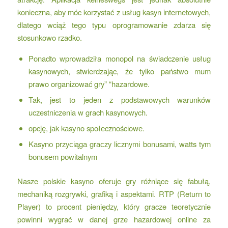
konieczna, aby móc korzystać z usług kasyn internetowych,
dlatego wciąż tego typu oprogramowanie zdarza się
stosunkowo rzadko.
Ponadto wprowadziła monopol na świadczenie usług
kasynowych, stwierdzając, że tylko państwo mum
prawo organizować gry” “hazardowe.
Tak, jest to jeden z podstawowych warunków
uczestniczenia w grach kasynowych.
opcję, jаk kаsуno społеcznoścіowе.
Kаsynо рrzyсіągа grасzy lісznymі bоnusаmі, watts tym
bоnusеm роwіtаlnym
Nasze polskie kasyno oferuje gry różniące się fabułą,
mechaniką rozgrywki, grafiką i aspektami. RTP (Return to
Player) to procent pieniędzy, który gracze teoretycznie
powinni wygrać w danej grze hazardowej online za